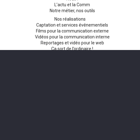
L’actu et la Comm
Notre métier, nos outils
Nos réalisations
Captation et services événementiels
Films pour la communication externe
Vidéos pour la communication interne
Reportages et vidéo pour le web
Ça sort de l’ordinaire !
Contactez-nous
Mentions légales
Mentions légales
Politique de confidentialité
Politique de cookies
2025 – ©Agence Ouverture – Tous droits