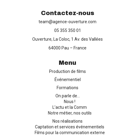
Contactez-nous
team@agence-ouverture.com
Production de films
05 355 350 01
Ouverture, La Coloc, 1 Av. des Vallées
Captation d’événements
64000 Pau – France
Formation
Menu
Production de films
Contact
Événementiel
Formations
On parle de…
Nous !
L’actu et la Comm
Notre métier, nos outils
Nos réalisations
Captation et services événementiels
Films pour la communication externe