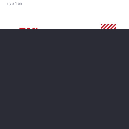
il y a 1 an
12 ans dans les coulisses du bouche-à-
oreille professionnel : rencontre avec
Franck Zordan
il y a 1 an