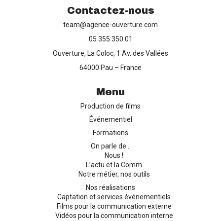
Contactez-nous
team@agence-ouverture.com
05 355 350 01
Production de films
Ouverture, La Coloc, 1 Av. des Vallées
Captation d’événements
64000 Pau – France
Menu
Formation
Production de films
Contact
Événementiel
Formations
On parle de…
Nous !
L’actu et la Comm
Notre métier, nos outils
Nos réalisations
Captation et services événementiels
Films pour la communication externe
Vidéos pour la communication interne