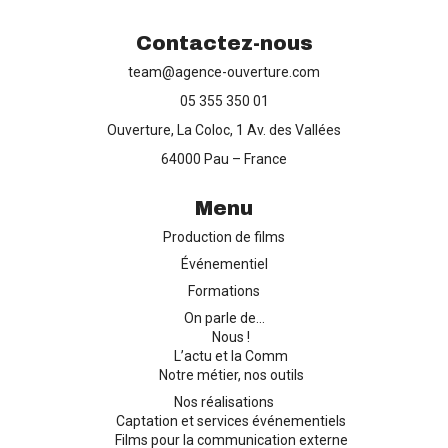
Contactez-nous
team@agence-ouverture.com
Production de films
05 355 350 01
Ouverture, La Coloc, 1 Av. des Vallées
Captation d’événements
64000 Pau – France
Formation
Menu
Production de films
Contact
Événementiel
Formations
On parle de…
Nous !
L’actu et la Comm
Notre métier, nos outils
Nos réalisations
Captation et services événementiels
Films pour la communication externe