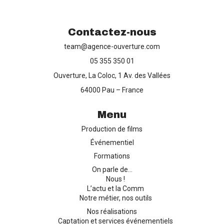
Contactez-nous
team@agence-ouverture.com
Production de films
05 355 350 01
Ouverture, La Coloc, 1 Av. des Vallées
Captation d’événements
64000 Pau – France
Formation
Menu
Production de films
Contact
Événementiel
Formations
On parle de…
Nous !
L’actu et la Comm
Notre métier, nos outils
Nos réalisations
Captation et services événementiels