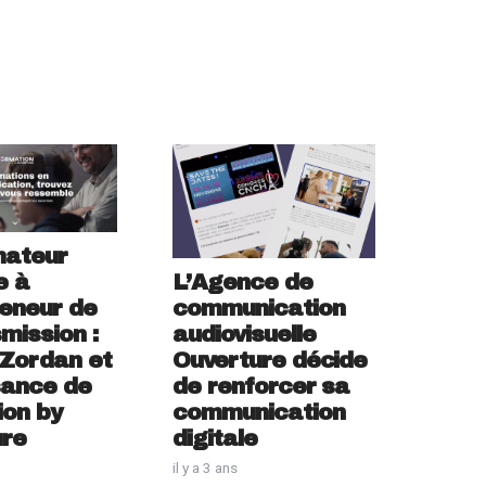
mateur
L’Agence de
e à
communication
eneur de
audiovisuelle
smission :
Ouverture décide
 Zordan et
de renforcer sa
sance de
communication
ion by
digitale
ure
il y a 3 ans