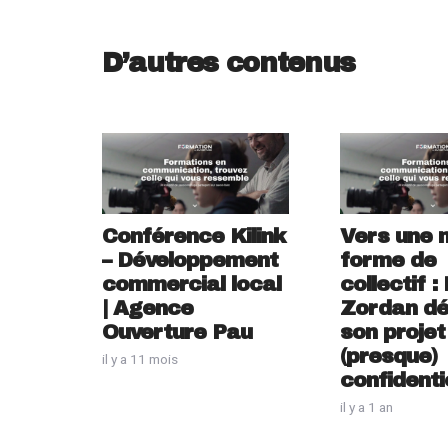
D’autres contenus
Conférence Kilink
Vers une n
– Développement
forme de
commercial local
collectif :
| Agence
Zordan dé
Ouverture Pau
son projet
(presque)
il y a 11 mois
confidenti
il y a 1 an