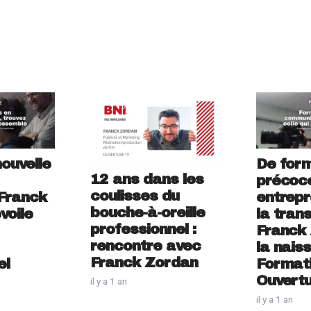
ouvelle
De for
12 ans dans les
précoc
coulisses du
 Franck
entrepr
bouche-à-oreille
voile
la tran
professionnel :
Franck
rencontre avec
la nais
Franck Zordan
el
Format
Ouvert
il y a 1 an
il y a 1 an