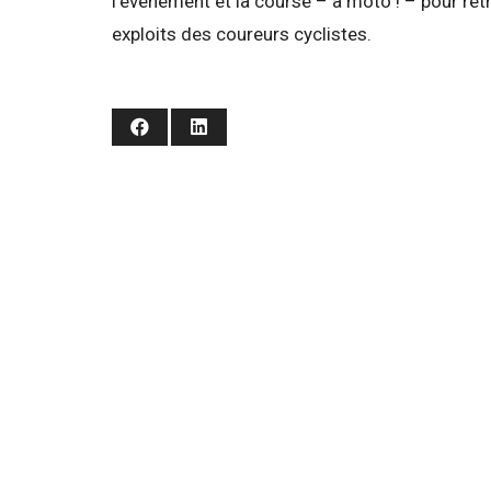
l’évènement et la course – à moto ! – pour ret
exploits des coureurs cyclistes.