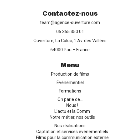
Contactez-nous
team@agence-ouverture.com
Production de films
05 355 350 01
Ouverture, La Coloc, 1 Av. des Vallées
Captation d’événements
64000 Pau – France
Formation
Menu
Production de films
Contact
Événementiel
Formations
On parle de…
Nous !
L’actu et la Comm
Notre métier, nos outils
Nos réalisations
Captation et services événementiels
Films pour la communication externe