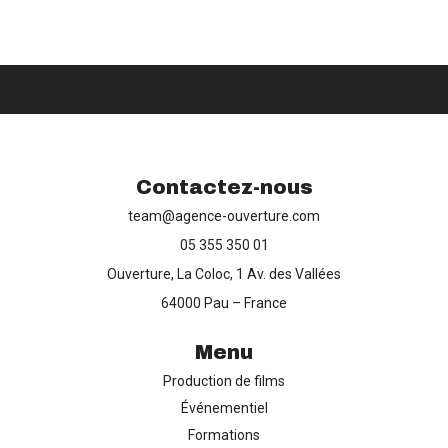
Production de films
Contactez-nous
Captation d’événements
team@agence-ouverture.com
05 355 350 01
Formation
Ouverture, La Coloc, 1 Av. des Vallées
64000 Pau – France
Contact
Menu
Production de films
Événementiel
Formations