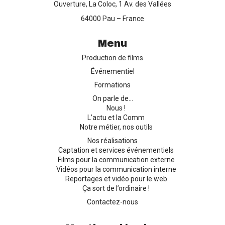
Ouverture, La Coloc, 1 Av. des Vallées
Production de films
64000 Pau – France
Menu
Captation d’événements
Production de films
Formation
Événementiel
Formations
Contact
On parle de…
Nous !
L’actu et la Comm
Notre métier, nos outils
Nos réalisations
Captation et services événementiels
Films pour la communication externe
Vidéos pour la communication interne
Reportages et vidéo pour le web
Ça sort de l’ordinaire !
Contactez-nous