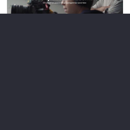
De formateur précoce à entrepreneur
de la transmission : Franck Zordan et la
naissance de Formation by Ouverture
il y a 1 an