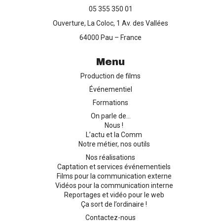
05 355 350 01
Ouverture, La Coloc, 1 Av. des Vallées
Production de films
64000 Pau – France
Captation d’événements
Menu
Production de films
Formation
Événementiel
Formations
Contact
On parle de…
Nous !
L’actu et la Comm
Notre métier, nos outils
Nos réalisations
Captation et services événementiels
Films pour la communication externe
Vidéos pour la communication interne
Reportages et vidéo pour le web
Ça sort de l’ordinaire !
Contactez-nous