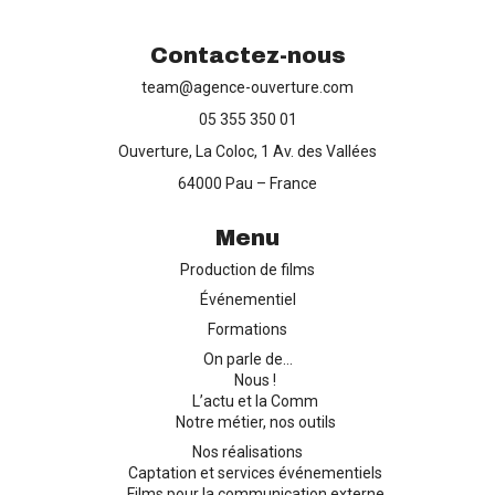
Contactez-nous
team@agence-ouverture.com
Production de films
05 355 350 01
Ouverture, La Coloc, 1 Av. des Vallées
Captation d’événements
64000 Pau – France
Formation
Menu
Production de films
Contact
Événementiel
Formations
On parle de…
Nous !
L’actu et la Comm
Notre métier, nos outils
Nos réalisations
Captation et services événementiels
Films pour la communication externe