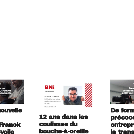
ouvelle
De for
12 ans dans les
précoc
coulisses du
 Franck
entrepr
bouche-à-oreille
voile
la tran