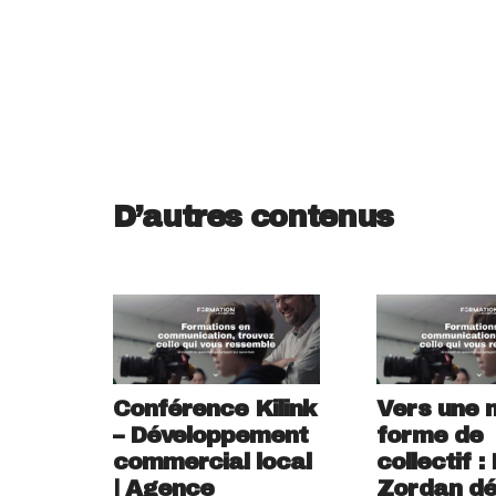
D’autres contenus
Conférence Kilink
Vers une n
– Développement
forme de
commercial local
collectif :
| Agence
Zordan dé