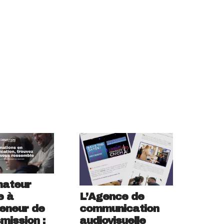
mateur
L’Agence de
e à
communication
eneur de
audiovisuelle
smission :