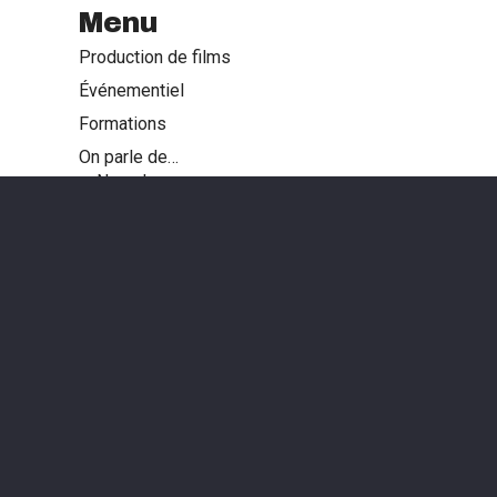
Menu
Production de films
Événementiel
Formations
On parle de…
Nous !
L’actu et la Comm
Notre métier, nos outils
Nos réalisations
Captation et services événementiels
Films pour la communication externe
Vidéos pour la communication interne
Reportages et vidéo pour le web
Ça sort de l’ordinaire !
Contactez-nous