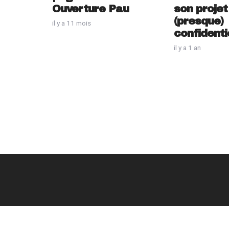
Ouverture Pau
son projet
(presque)
il y a 11 mois
confidenti
il y a 1 an