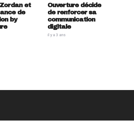
Ouverture décide
 Zordan et
de renforcer sa
sance de
communication
ion by
digitale
ure
il y a 3 ans