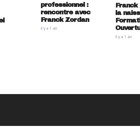
professionnel :
Franck
rencontre avec
la nais
Franck Zordan
el
Format
Ouvert
il y a 1 an
il y a 1 an